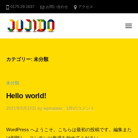
十
ー
コ
0175-29-1637
お問い合わせ
アクセス
字
ン
堂
テ
メ
ン
ニ
ュ
ツ
十
青
ー
へ
字
森
県
ス
堂
カテゴリー:
未分類
む
キ
つ
ッ
下
プ
未分類
北
の
Hello world!
屋
外
2021年9月22日
by
wpmaster
/
1件のコメント
広
告
WordPress へようこそ。こちらは最初の投稿です。編集また
は削除し、コンテンツ作成を始めてください。