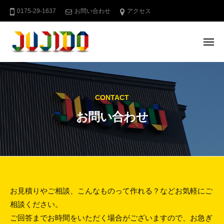
十
ー
コ
0175-29-1637
お問い合わせ
アクセス
字
ン
堂
テ
メ
ン
ニ
ュ
ツ
十
青
ー
へ
字
森
県
ス
堂
CONTACT
む
キ
つ
ッ
お問い合わせ
下
プ
北
の
屋
外
広
お
お見積りやご相談、こんなものって作れる？などお気軽にご
告
相談ください。
問
ご回答までお時間をいただく場合がございますので、お急ぎ