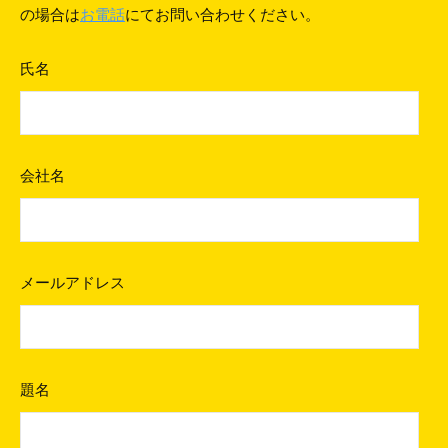
い
の場合は
お電話
にてお問い合わせください。
合
氏名
わ
せ
2021
会社名
年
12
月
20
日
メールアドレス
by
wpmaster
題名