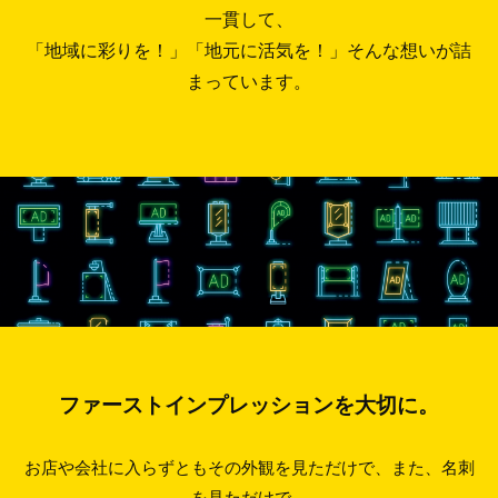
堂
一貫して、
に
「地域に彩りを！」「地元に活気を！」そんな想いが詰
まっています。
つ
い
て
_old
2026
年
5
月
28
日
ファーストインプレッションを大切に。
by
wpmaster
お店や会社に入らずともその外観を見ただけで、また、名刺
を見ただけで、