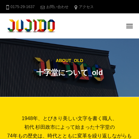
十
ー
コ
0175-29-1637
お問い合わせ
アクセス
字
ン
堂
テ
メ
ン
ニ
ュ
ツ
十
青
ー
へ
字
森
県
ス
堂
ABOUT_OLD
む
キ
つ
ッ
十字堂について_old
下
プ
北
の
屋
外
広
十
1948年、とびきり美しい文字を書く職人、
告
初代 杉田政市によって始まった十字堂の
字
74年もの歴史は、時代とともに変革を繰り返しながらも